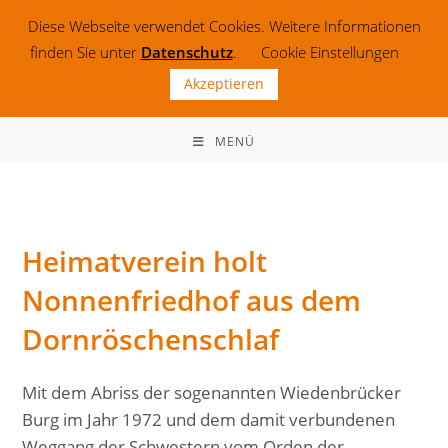
Zum
Diese Webseite verwendet Cookies. Weitere Informationen
Inhalt
finden Sie unter
Datenschutz
.
Cookie Einstellungen
springen
Akzeptieren
MENÜ
Heimatverein holt
Nonnenfriedhof aus dem
Dornröschenschlaf
Mit dem Abriss der sogenannten Wiedenbrücker
Burg im Jahr 1972 und dem damit verbundenen
Weggang der Schwestern vom Orden der