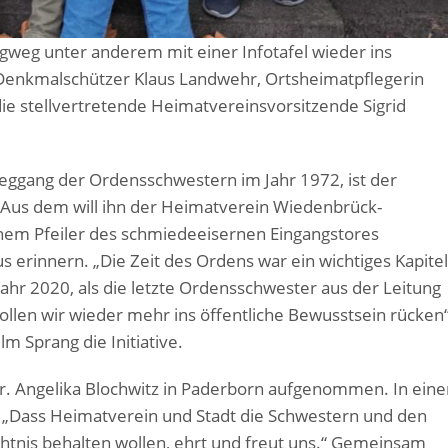
eg unter anderem mit einer Infotafel wieder ins
 Denkmalschützer Klaus Landwehr, Ortsheimatpflegerin
ie stellvertretende Heimatvereinsvorsitzende Sigrid
eggang der Ordensschwestern im Jahr 1972, ist der
. Aus dem will ihn der Heimatverein Wiedenbrück-
einem Pfeiler des schmiedeeisernen Eingangstores
s erinnern. „Die Zeit des Ordens war ein wichtiges Kapitel
 Jahr 2020, als die letzte Ordensschwester aus der Leitung
llen wir wieder mehr ins öffentliche Bewusstsein rücken“
 Sprang die Initiative.
Sr. Angelika Blochwitz in Paderborn aufgenommen. In eine
: „Dass Heimatverein und Stadt die Schwestern und den
chtnis behalten wollen, ehrt und freut uns.“ Gemeinsam