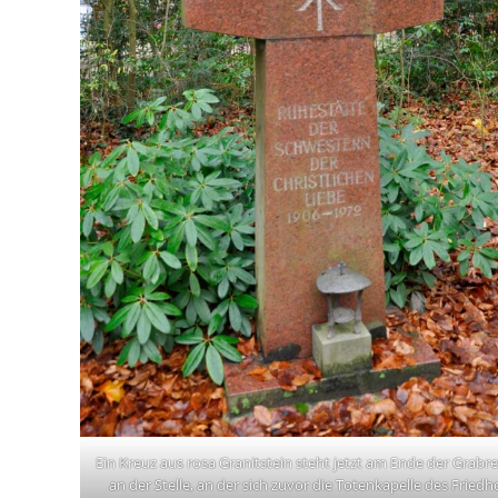
Ein Kreuz aus rosa Granitstein steht jetzt am Ende der Grabr
an der Stelle, an der sich zuvor die Totenkapelle des Friedh