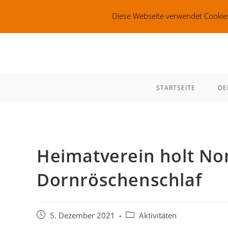
Zum
Diese Webseite verwendet Cookies
Inhalt
springen
STARTSEITE
DE
Heimatverein holt No
Dornröschenschlaf
Beitrag
Beitrags-
5. Dezember 2021
Aktivitäten
veröffentlicht:
Kategorie: