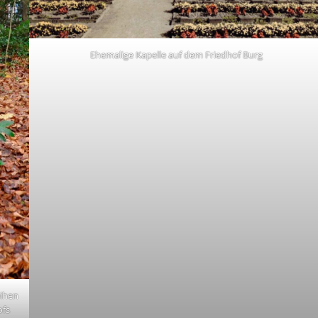
Ehemalige Kapelle auf dem Friedhof Burg
eihen
ofs