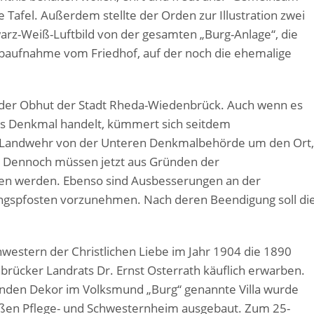
e Tafel. Außerdem stellte der Orden zur Illustration zwei
warz-Weiß-Luftbild von der gesamten „Burg-Anlage“, die
arbaufnahme vom Friedhof, auf der noch die ehemalige
in der Obhut der Stadt Rheda-Wiedenbrück. Auch wenn es
nes Denkmal handelt, kümmert sich seitdem
s Landwehr von der Unteren Denkmalbehörde um den Ort,
. Dennoch müssen jetzt aus Gründen der
en werden. Ebenso sind Ausbesserungen an der
gspfosten vorzunehmen. Nach deren Beendigung soll di
Schwestern der Christlichen Liebe im Jahr 1904 die 1890
brücker Landrats Dr. Ernst Osterrath käuflich erwarben.
nden Dekor im Volksmund „Burg“ genannte Villa wurde
ßen Pflege- und Schwesternheim ausgebaut. Zum 25-