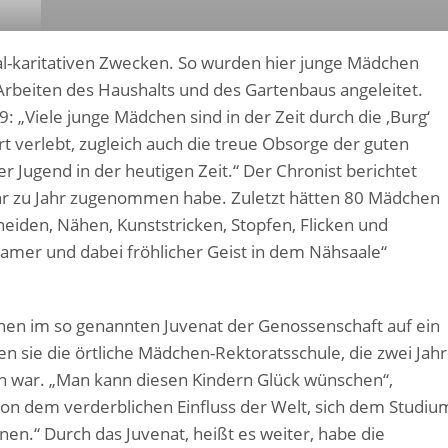
al-karitativen Zwecken. So wurden hier junge Mädchen
rbeiten des Haushalts und des Gartenbaus angeleitet.
: „Viele junge Mädchen sind in der Zeit durch die ‚Burg‘
t verlebt, zugleich auch die treue Obsorge der guten
 Jugend in der heutigen Zeit.“ Der Chronist berichtet
ahr zu Jahr zugenommen habe. Zuletzt hätten 80 Mädchen
eiden, Nähen, Kunststricken, Stopfen, Flicken und
samer und dabei fröhlicher Geist in dem Nähsaale“
chen im so genannten Juvenat der Genossenschaft auf ein
n sie die örtliche Mädchen-Rektoratsschule, die zwei Jah
war. „Man kann diesen Kindern Glück wünschen“,
 von dem verderblichen Einfluss der Welt, sich dem Studiu
n.“ Durch das Juvenat, heißt es weiter, habe die