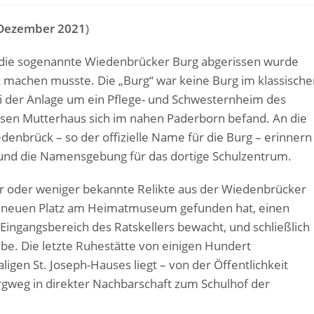
 (Dezember 2021
)
ass die sogenannte Wiedenbrücker Burg abgerissen wurde
 machen musste. Die „Burg“ war keine Burg im klassische
ei der Anlage um ein Pflege- und Schwesternheim des
ssen Mutterhaus sich im nahen Paderborn befand. An die
denbrück – so der offizielle Name für die Burg – erinnern
und die Namensgebung für das dortige Schulzentrum.
hr oder weniger bekannte Relikte aus der Wiedenbrücker
en neuen Platz am Heimatmuseum gefunden hat, einen
 Eingangsbereich des Ratskellers bewacht, und schließlich
ebe. Die letzte Ruhestätte von einigen Hundert
en St. Joseph-Hauses liegt – von der Öffentlichkeit
gweg in direkter Nachbarschaft zum Schulhof der